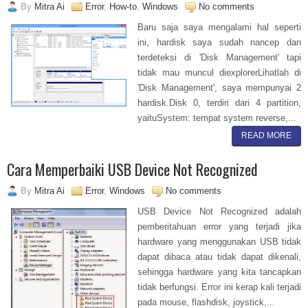
By
Mitra Ai
Error
,
How-to
,
Windows
No comments
Baru saja saya mengalami hal seperti
ini, hardisk saya sudah nancep dan
terdeteksi di 'Disk Management' tapi
tidak mau muncul diexplorerLihatlah di
'Disk Management', saya mempunyai 2
hardisk.Disk 0, terdiri dari 4 partition,
yaituSystem: tempat system reverse,...
READ MORE
Cara Memperbaiki USB Device Not Recognized
By
Mitra Ai
Error
,
Windows
No comments
USB Device Not Recognized adalah
pemberitahuan error yang terjadi jika
hardware yang menggunakan USB tidak
dapat dibaca atau tidak dapat dikenali,
sehingga hardware yang kita tancapkan
tidak berfungsi. Error ini kerap kali terjadi
pada mouse, flashdisk, joystick,...