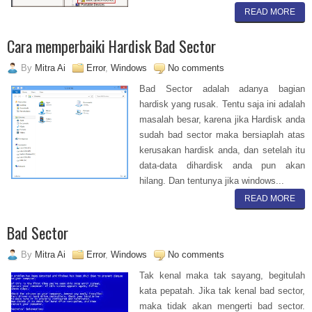
READ MORE
Cara memperbaiki Hardisk Bad Sector
By
Mitra Ai
Error
,
Windows
No comments
Bad Sector adalah adanya bagian
hardisk yang rusak. Tentu saja ini adalah
masalah besar, karena jika Hardisk anda
sudah bad sector maka bersiaplah atas
kerusakan hardisk anda, dan setelah itu
data-data dihardisk anda pun akan
hilang. Dan tentunya jika windows...
READ MORE
Bad Sector
By
Mitra Ai
Error
,
Windows
No comments
Tak kenal maka tak sayang, begitulah
kata pepatah. Jika tak kenal bad sector,
maka tidak akan mengerti bad sector.