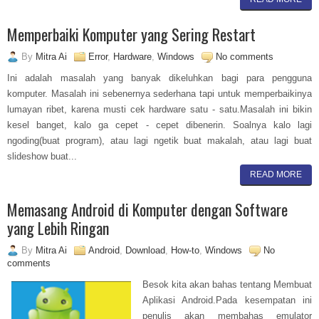
Memperbaiki Komputer yang Sering Restart
By
Mitra Ai
Error
,
Hardware
,
Windows
No comments
Ini adalah masalah yang banyak dikeluhkan bagi para pengguna
komputer. Masalah ini sebenernya sederhana tapi untuk memperbaikinya
lumayan ribet, karena musti cek hardware satu - satu.Masalah ini bikin
kesel banget, kalo ga cepet - cepet dibenerin. Soalnya kalo lagi
ngoding(buat program), atau lagi ngetik buat makalah, atau lagi buat
slideshow buat...
READ MORE
Memasang Android di Komputer dengan Software
yang Lebih Ringan
By
Mitra Ai
Android
,
Download
,
How-to
,
Windows
No
comments
Besok kita akan bahas tentang Membuat
Aplikasi Android.Pada kesempatan ini
penulis akan membahas emulator