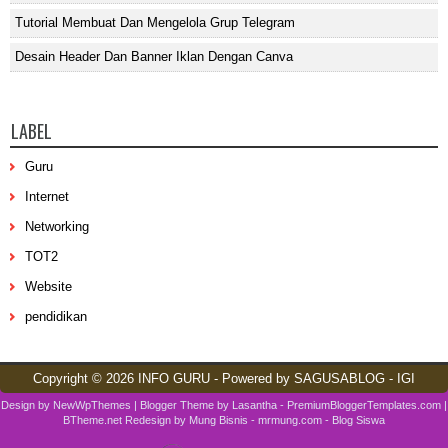
Tutorial Membuat Dan Mengelola Grup Telegram
Desain Header Dan Banner Iklan Dengan Canva
LABEL
Guru
Internet
Networking
TOT2
Website
pendidikan
Copyright ©
2026
INFO GURU
- Powered by
SAGUSABLOG
-
IGI
Design by
NewWpThemes
| Blogger Theme by
Lasantha
-
PremiumBloggerTemplates.com
|
BTheme.net
Redesign by
Mung Bisnis
-
mrmung.com
-
Blog Siswa