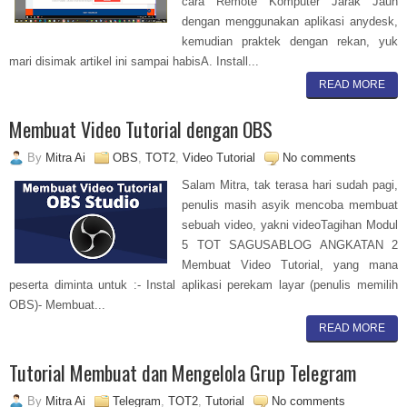
cara Remote Komputer Jarak Jauh
dengan menggunakan aplikasi anydesk,
kemudian praktek dengan rekan, yuk
mari disimak artikel ini sampai habisA. Install...
READ MORE
Membuat Video Tutorial dengan OBS
By
Mitra Ai
OBS
,
TOT2
,
Video Tutorial
No comments
Salam Mitra, tak terasa hari sudah pagi,
penulis masih asyik mencoba membuat
sebuah video, yakni videoTagihan Modul
5 TOT SAGUSABLOG ANGKATAN 2
Membuat Video Tutorial, yang mana
peserta diminta untuk :- Instal aplikasi perekam layar (penulis memilih
OBS)- Membuat...
READ MORE
Tutorial Membuat dan Mengelola Grup Telegram
By
Mitra Ai
Telegram
,
TOT2
,
Tutorial
No comments