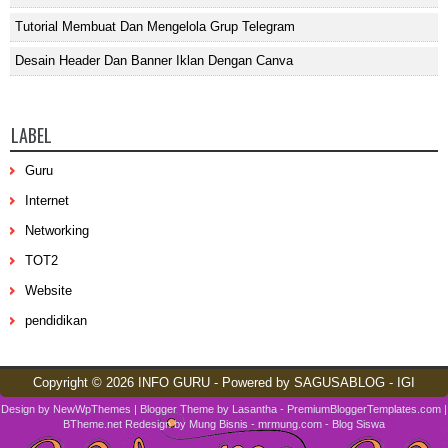
Tutorial Membuat Dan Mengelola Grup Telegram
Desain Header Dan Banner Iklan Dengan Canva
LABEL
Guru
Internet
Networking
TOT2
Website
pendidikan
Copyright ©
2026
INFO GURU
- Powered by
SAGUSABLOG
-
IGI
Design by
NewWpThemes
| Blogger Theme by
Lasantha
-
PremiumBloggerTemplates.com
|
BTheme.net
Redesign by
Mung Bisnis
-
mrmung.com
-
Blog Siswa