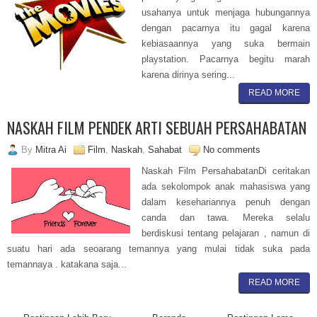
usahanya untuk menjaga hubungannya
dengan pacarnya itu gagal karena
kebiasaannya yang suka bermain
playstation. Pacarnya begitu marah
karena dirinya sering...
READ MORE
NASKAH FILM PENDEK ARTI SEBUAH PERSAHABATAN
By
Mitra Ai
Film
,
Naskah
,
Sahabat
No comments
Naskah Film PersahabatanDi ceritakan
ada sekolompok anak mahasiswa yang
dalam kesehariannya penuh dengan
canda dan tawa. Mereka selalu
berdiskusi tentang pelajaran , namun di
suatu hari ada seoarang temannya yang mulai tidak suka pada
temannaya . katakana saja...
READ MORE