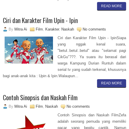
READ MORE
Ciri dan Karakter Film Upin - Ipin
By
Mitra Ai
Film
,
Karakter
,
Naskah
No comments
Ciri dan Karakter Film Upin - IpinSiapa
yang nggak kenal suara,
"betul..betul..betul" atau "selamat pagi
CikGu"???. Ya suara itu berasal dari
warga Kampung Durian Runtuh dalam
serial tv yang sudah terkenal, khususnya
bagi anak-anak kita : Upin & Ipin.Walaupun...
READ MORE
Contoh Sinopsis dan Naskah Film
By
Mitra Ai
Film
,
Naskah
No comments
Contoh Sinopsis dan Naskah FilmZefa
adalah seorang pemuda yang memiliki
pacar yang begitu cantik. Namun