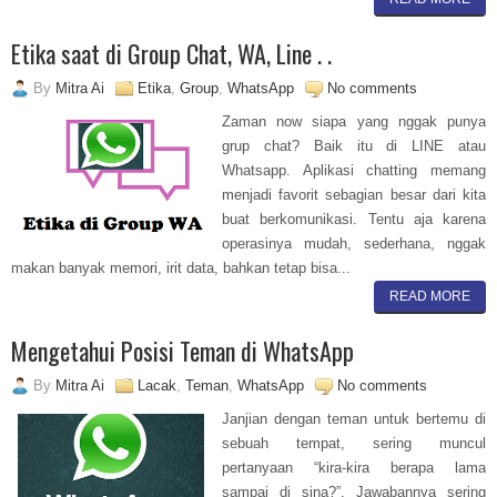
Etika saat di Group Chat, WA, Line . .
By
Mitra Ai
Etika
,
Group
,
WhatsApp
No comments
Zaman now siapa yang nggak punya
grup chat? Baik itu di LINE atau
Whatsapp. Aplikasi chatting memang
menjadi favorit sebagian besar dari kita
buat berkomunikasi. Tentu aja karena
operasinya mudah, sederhana, nggak
makan banyak memori, irit data, bahkan tetap bisa...
READ MORE
Mengetahui Posisi Teman di WhatsApp
By
Mitra Ai
Lacak
,
Teman
,
WhatsApp
No comments
Janjian dengan teman untuk bertemu di
sebuah tempat, sering muncul
pertanyaan “kira-kira berapa lama
sampai di sina?”. Jawabannya sering