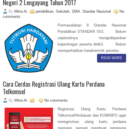
Negeri 2 Lengayang Tahun 2017
By
Mitra Ai
pendidikan
,
Sekolah
,
SMA
,
Standar Nasional
No
comments
Permasalahan 8 Standar Nasional
Pendidikan STANDAR ISI1. Belum
sepenuhnya mengedepankan
kepentingan peserta didik2. Belum
memperhatikan karakteristik peserta...
READ MORE
Cara Cerdas Registrasi Ulang Kartu Perdana
Telkomsel
By
Mitra Ai
No comments
Registrasi Ulang Kartu Perdana
TelkomselHimbauan dari KOMINFO agar
meregristrasi ulang kartu perdana
memang sempat membuat pengguna