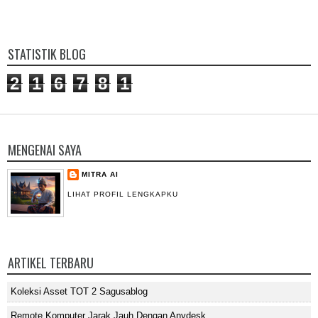
STATISTIK BLOG
2
1
6
7
8
1
MENGENAI SAYA
MITRA AI
LIHAT PROFIL LENGKAPKU
ARTIKEL TERBARU
Koleksi Asset TOT 2 Sagusablog
Remote Komputer Jarak Jauh Dengan Anydesk