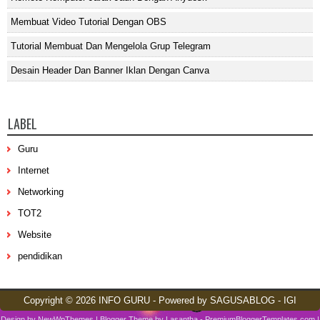
Membuat Video Tutorial Dengan OBS
Tutorial Membuat Dan Mengelola Grup Telegram
Desain Header Dan Banner Iklan Dengan Canva
LABEL
Guru
Internet
Networking
TOT2
Website
pendidikan
Copyright ©
2026
INFO GURU
- Powered by
SAGUSABLOG
-
IGI
Design by
NewWpThemes
| Blogger Theme by
Lasantha
-
PremiumBloggerTemplates.com
|