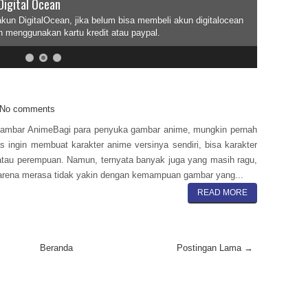
Digital Ocean
akun DigitalOcean, jika belum bisa membeli akun digitalocean
n menggunakan kartu kredit atau paypal.
No comments
ambar AnimeBagi para penyuka gambar anime, mungkin pernah
tas ingin membuat karakter anime versinya sendiri, bisa karakter
 atau perempuan. Namun, ternyata banyak juga yang masih ragu,
arena merasa tidak yakin dengan kemampuan gambar yang...
READ MORE
Beranda
Postingan Lama →