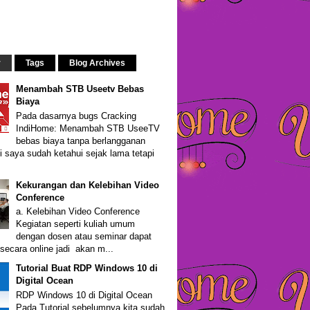
r
Tags
Blog Archives
Menambah STB Useetv Bebas
Biaya
Pada dasarnya bugs Cracking
IndiHome: Menambah STB UseeTV
bebas biaya tanpa berlangganan
i saya sudah ketahui sejak lama tetapi
Kekurangan dan Kelebihan Video
Conference
a. Kelebihan Video Conference
Kegiatan seperti kuliah umum
dengan dosen atau seminar dapat
secara online jadi akan m...
Tutorial Buat RDP Windows 10 di
Digital Ocean
RDP Windows 10 di Digital Ocean
Pada Tutorial sebelumnya kita sudah