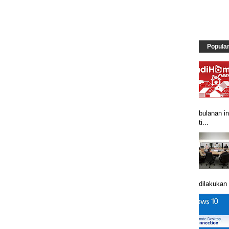
Popula
bulanan in
ti...
dilakukan 