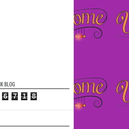
IK BLOG
6
7
1
8