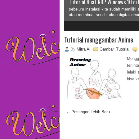
Tutorial Buat RDP Windows 10 di 
sebelum instalasi kita sudah memiliki 
atau membuat sendiri akun digitalocea
2
3
Tutorial menggambar Anime
By
Mitra Ai
Gambar
,
Tutorial
Mengg
terlin
lelaki
bisa k
← Postingan Lebih Baru