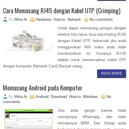
Cara Memasang RJ45 dengan Kabel UTP (Crimping)
By
Mitra Ai
Hardware
,
How-to
,
Network
No comments
Untuk dapat memasang jaringan dengan
wireline kita harus bisa mecrimping RJ45
dengan Kabel UTP, terkecuali jika anda
menggunakan Wifi maka anda tidak
membutuhkan ini. Gunanya RJ-45
adalah untuk menancapkan kabel UTP
dengan komputer (Network Card).Banyak orang...
READ MORE
Memasang Android pada Komputer
By
Mitra Ai
Android
,
Download
,
How-to
,
Windows
No
comments
Jika anda gengsi karena tidak
mempunyai Whatsapp, dan tidak
mempunyai BBM. Dan Setiap anda