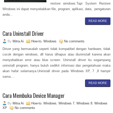
restore windows.Tapi System Restore
Windows ini dapat menyebabkan file, program, aplikasi, data, pengaturan
anda...
READ MORE
Cara Uninstall Driver
By
Mitra Ai
How-to
,
Windows
No comments
Driver yang bermasalah seperti tidak kompatibel dengan hardware, tidak
cocok dengan windows, dll harus dihapus atau diuninstall karena akan
menyebabkan error atau blue screen. Uninstall driver itu segampang
uninstall program, hanya butuh sedikit informasi dan pengetahuan maka
akan hafal selamanya.Uninstall driver pada Windows XP, 7 ,8 hampir
sama....
READ MORE
Cara Membuka Device Manager
By
Mitra Ai
How-to
,
Windows
,
Windows 7
,
Windows 8
,
Windows
XP
No comments