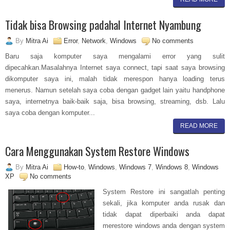
Tidak bisa Browsing padahal Internet Nyambung
By
Mitra Ai
Error
,
Network
,
Windows
No comments
Baru saja komputer saya mengalami error yang sulit
dipecahkan.Masalahnya Internet saya connect, tapi saat saya browsing
dikomputer saya ini, malah tidak merespon hanya loading terus
menerus. Namun setelah saya coba dengan gadget lain yaitu handphone
saya, internetnya baik-baik saja, bisa browsing, streaming, dsb. Lalu
saya coba dengan komputer...
READ MORE
Cara Menggunakan System Restore Windows
By
Mitra Ai
How-to
,
Windows
,
Windows 7
,
Windows 8
,
Windows
XP
No comments
System Restore ini sangatlah penting
sekali, jika komputer anda rusak dan
tidak dapat diperbaiki anda dapat
merestore windows anda dengan system