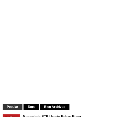
Popular
Tags
Blog Archives
Menambah STB Useetv Bebas Biaya