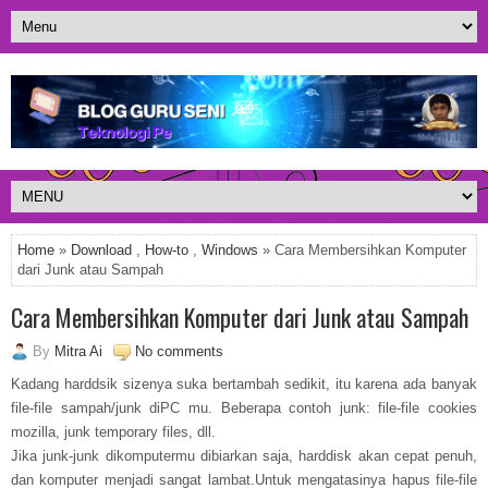
Home
»
Download
,
How-to
,
Windows
» Cara Membersihkan Komputer
dari Junk atau Sampah
Cara Membersihkan Komputer dari Junk atau Sampah
By
Mitra Ai
No comments
Kadang harddsik sizenya suka bertambah sedikit, itu karena ada banyak
file-file sampah/junk diPC mu. Beberapa contoh junk: file-file cookies
mozilla, junk temporary files, dll.
Jika junk-junk dikomputermu dibiarkan saja, harddisk akan cepat penuh,
dan komputer menjadi sangat lambat.Untuk mengatasinya hapus file-file