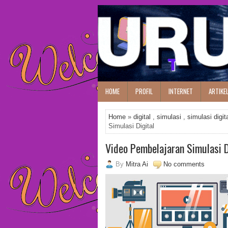
HOME
PROFIL
INTERNET
ARTIKE
Home
»
digital
,
simulasi
,
simulasi digit
Simulasi Digital
Video Pembelajaran Simulasi D
By
Mitra Ai
No comments