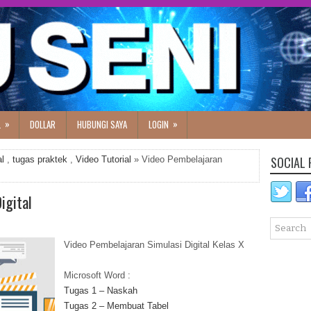
»
»
L
DOLLAR
HUBUNGI SAYA
LOGIN
SOCIAL 
al
,
tugas praktek
,
Video Tutorial
» Video Pembelajaran
igital
Video Pembelajaran Simulasi Digital Kelas X
Microsoft Word :
Tugas 1 – Naskah
Tugas 2 – Membuat Tabel