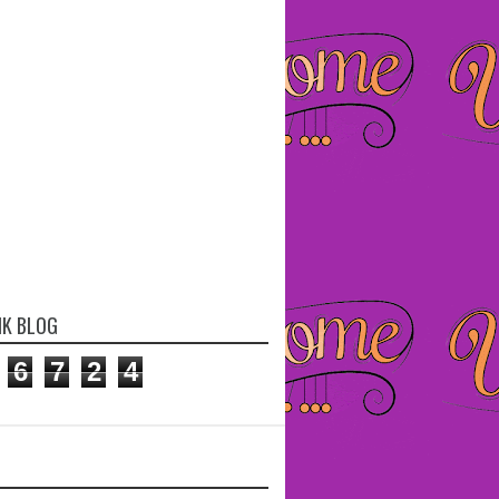
IK BLOG
6
7
2
4