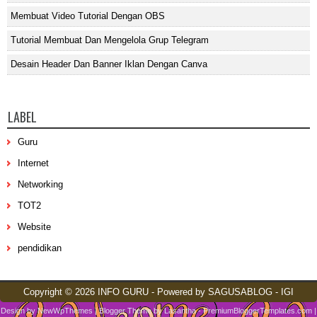
Membuat Video Tutorial Dengan OBS
Tutorial Membuat Dan Mengelola Grup Telegram
Desain Header Dan Banner Iklan Dengan Canva
LABEL
Guru
Internet
Networking
TOT2
Website
pendidikan
Copyright ©
2026
INFO GURU
- Powered by
SAGUSABLOG
-
IGI
Design by
NewWpThemes
| Blogger Theme by
Lasantha
-
PremiumBloggerTemplates.com
|