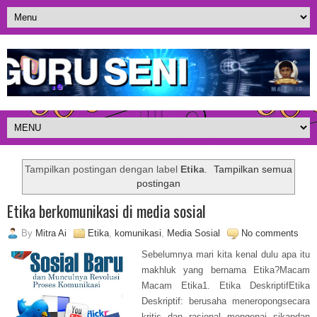
Tampilkan postingan dengan label
Etika
.
Tampilkan semua
postingan
Etika berkomunikasi di media sosial
By
Mitra Ai
Etika
,
komunikasi
,
Media Sosial
No comments
Sebelumnya mari kita kenal dulu apa itu
makhluk yang bernama Etika?Macam
Macam Etika1. Etika DeskriptifEtika
Deskriptif: berusaha meneropongsecara
kritis dan rasional mengenai sikapdan