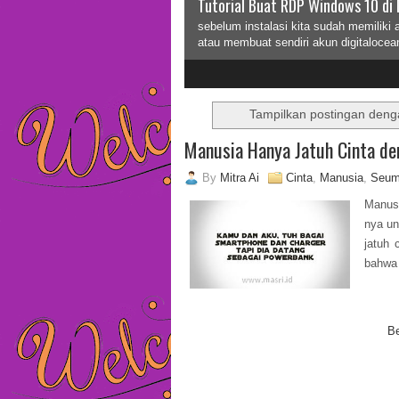
Tutorial Buat RDP Windows 10 di 
sebelum instalasi kita sudah memiliki 
atau membuat sendiri akun digitalocea
2
3
Tampilkan postingan deng
Manusia Hanya Jatuh Cinta d
By
Mitra Ai
Cinta
,
Manusia
,
Seum
Manus
nya un
jatuh 
bahwa 
B