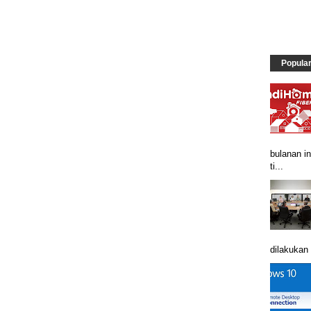
Popula
bulanan in
ti...
dilakukan 