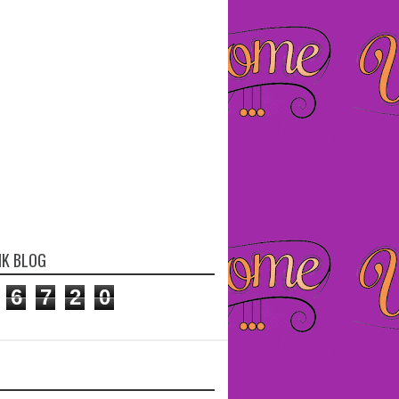
IK BLOG
6
7
2
0