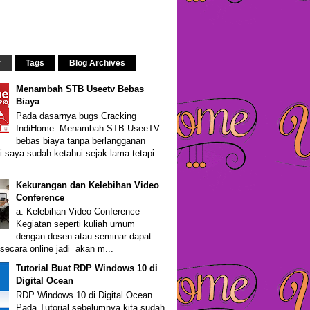
r
Tags
Blog Archives
Menambah STB Useetv Bebas
Biaya
Pada dasarnya bugs Cracking
IndiHome: Menambah STB UseeTV
bebas biaya tanpa berlangganan
i saya sudah ketahui sejak lama tetapi
Kekurangan dan Kelebihan Video
Conference
a. Kelebihan Video Conference
Kegiatan seperti kuliah umum
dengan dosen atau seminar dapat
secara online jadi akan m...
Tutorial Buat RDP Windows 10 di
Digital Ocean
RDP Windows 10 di Digital Ocean
Pada Tutorial sebelumnya kita sudah