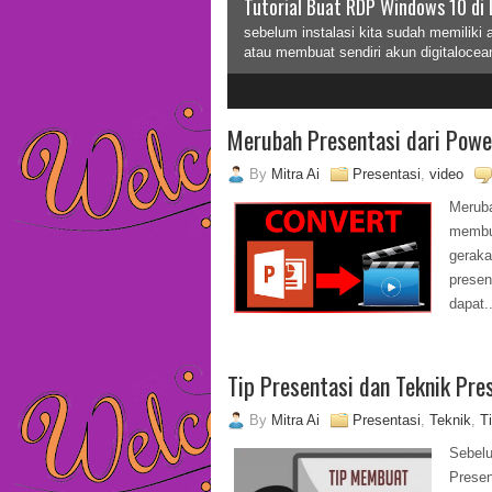
Tutorial Buat RDP Windows 10 di 
sebelum instalasi kita sudah memiliki 
atau membuat sendiri akun digitalocea
2
3
Merubah Presentasi dari Powe
By
Mitra Ai
Presentasi
,
video
Merub
membu
gerak
presen
dapat..
Tip Presentasi dan Teknik Pre
By
Mitra Ai
Presentasi
,
Teknik
,
T
Sebe
Presen