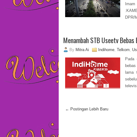
Imam 
:KAME
DPR/
Menambah STB Useetv Bebas 
By
Mitra Ai
Indihome
,
Telkom
,
Us
Pada 
bebas 
lama 
sebel
televisi
← Postingan Lebih Baru