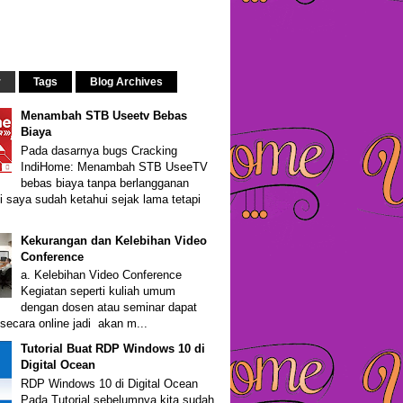
r
Tags
Blog Archives
Menambah STB Useetv Bebas
Biaya
Pada dasarnya bugs Cracking
IndiHome: Menambah STB UseeTV
bebas biaya tanpa berlangganan
i saya sudah ketahui sejak lama tetapi
Kekurangan dan Kelebihan Video
Conference
a. Kelebihan Video Conference
Kegiatan seperti kuliah umum
dengan dosen atau seminar dapat
secara online jadi akan m...
Tutorial Buat RDP Windows 10 di
Digital Ocean
RDP Windows 10 di Digital Ocean
Pada Tutorial sebelumnya kita sudah