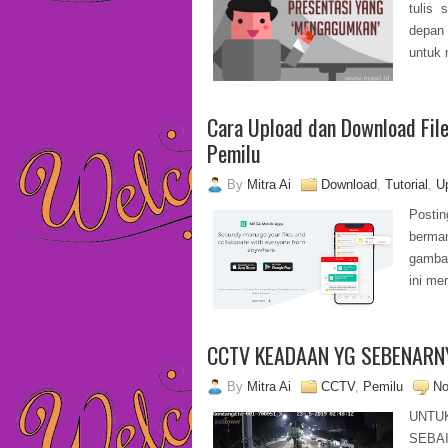
tulis 
depan 
untuk 
Cara Upload dan Download Fil
Pemilu
By
Mitra Ai
Download
,
Tutorial
,
U
Postin
berma
gambar
ini me
CCTV KEADAAN YG SEBENARN
By
Mitra Ai
CCTV
,
Pemilu
No
UNTU
SEBAI