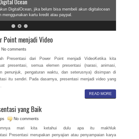
Digital Ocean
akun DigitalOcean, jika belum bisa membeli akun digitalocean
n menggunakan kartu kredit atau paypal.
r Point menjadi Video
No comments
ah Presentasi dari Power Point menjadi VideoKetika kita
at presentasi, semua elemen presentasi (narasi, animasi,
an penunjuk, pengaturan waktu, dan seterusnya) disimpan di
tasi itu sendiri. Pada dasarnya, presentasi menjadi video yang
.
READ MORE
sentasi yang Baik
ips
No comments
lumnya mari kita ketahui dulu apa itu makhluk
tasi Presentasi merupakan penyajian atau penyampaian karya