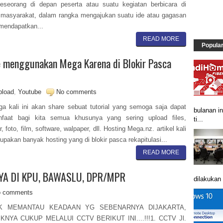
seseorang di depan peserta atau suatu kegiatan berbicara di
masyarakat, dalam rangka mengajukan suatu ide atau gagasan
mendapatkan...
READ MORE
Popula
e menggunakan Mega Karena di Blokir Pasca
pload
,
Youtube
No comments
ga kali ini akan share sebuat tutorial yang semoga saja dapat
bulanan in
nfaat bagi kita semua khusunya yang sering upload files,
ti...
, foto, film, software, walpaper, dll. Hosting Mega.nz. artikel kali
rupakan banyak hosting yang di blokir pasca rekapitulasi...
READ MORE
YA DI KPU, BAWASLU, DPR/MPR
dilakukan 
 comments
K MEMANTAU KEADAAN YG SEBENARNYA DIJAKARTA,
KNYA CUKUP MELALUI CCTV BERIKUT INI....!!!1. CCTV Jl.