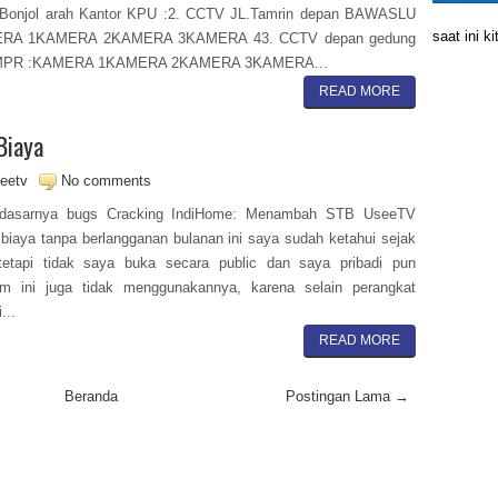
Bonjol arah Kantor KPU :2. CCTV JL.Tamrin depan BAWASLU
saat ini 
RA 1KAMERA 2KAMERA 3KAMERA 43. CCTV depan gedung
MPR :KAMERA 1KAMERA 2KAMERA 3KAMERA...
READ MORE
Biaya
eetv
No comments
dasarnya bugs Cracking IndiHome: Menambah STB UseeTV
biaya tanpa berlangganan bulanan ini saya sudah ketahui sejak
tetapi tidak saya buka secara public dan saya pribadi pun
um ini juga tidak menggunakannya, karena selain perangkat
...
READ MORE
Beranda
Postingan Lama →