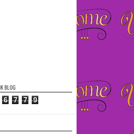
IK BLOG
6
7
7
9