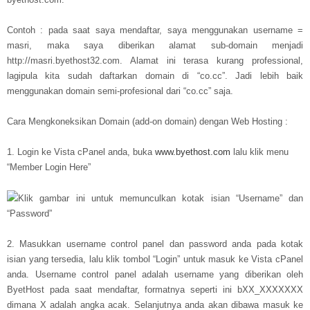
Contoh : pada saat saya mendaftar, saya menggunakan username =
masri, maka saya diberikan alamat sub-domain menjadi
http://masri.byethost32.com. Alamat ini terasa kurang professional,
lagipula kita sudah daftarkan domain di “co.cc”. Jadi lebih baik
menggunakan domain semi-profesional dari “co.cc” saja.
Cara Mengkoneksikan Domain (add-on domain) dengan Web Hosting :
1. Login ke Vista cPanel anda, buka
www.byethost.com
lalu klik menu
“Member Login Here”
Klik gambar ini untuk memunculkan kotak isian “Username” dan
“Password”
2. Masukkan username control panel dan password anda pada kotak
isian yang tersedia, lalu klik tombol “Login” untuk masuk ke Vista cPanel
anda. Username control panel adalah username yang diberikan oleh
ByetHost pada saat mendaftar, formatnya seperti ini bXX_XXXXXXX
dimana X adalah angka acak. Selanjutnya anda akan dibawa masuk ke