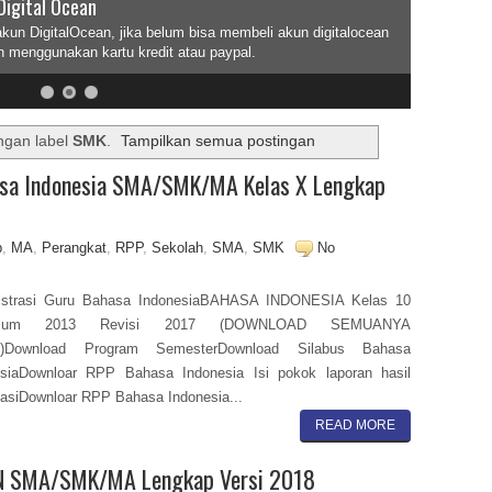
Digital Ocean
akun DigitalOcean, jika belum bisa membeli akun digitalocean
n menggunakan kartu kredit atau paypal.
ngan label
SMK
.
Tampilkan semua postingan
asa Indonesia SMA/SMK/MA Kelas X Lengkap
p
,
MA
,
Perangkat
,
RPP
,
Sekolah
,
SMA
,
SMK
No
istrasi Guru Bahasa IndonesiaBAHASA INDONESIA Kelas 10
kulum 2013 Revisi 2017 (DOWNLOAD SEMUANYA
I)Download Program SemesterDownload Silabus Bahasa
esiaDownloar RPP Bahasa Indonesia Isi pokok laporan hasil
asiDownloar RPP Bahasa Indonesia...
READ MORE
KN SMA/SMK/MA Lengkap Versi 2018