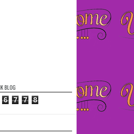
IK BLOG
6
7
7
8