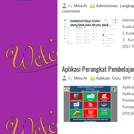
By
Mitra Ai
Administrasi
,
Lengka
comments
Admin
Kurik
1 Kuri
3 Kur
2017 
Aplikasi Perangkat Pembelajar
By
Mitra Ai
Aplikasi
,
Guru
,
RPP
,
Aplika
Aplik
Pembel
Komp
(IPK)S