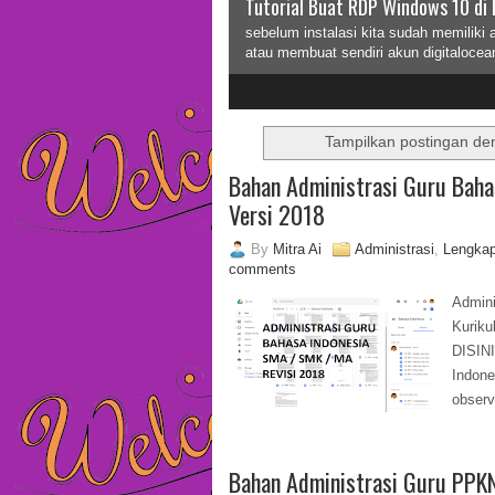
Tutorial Buat RDP Windows 10 di 
sebelum instalasi kita sudah memiliki 
atau membuat sendiri akun digitalocea
2
3
Tampilkan postingan de
Bahan Administrasi Guru Bah
Versi 2018
By
Mitra Ai
Administrasi
,
Lengka
comments
Admin
Kuri
DISIN
Indon
observ
Bahan Administrasi Guru PP