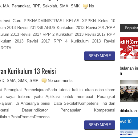
p
,
MA
,
Perangkat
,
RPP
,
Sekolah
,
SMA
,
SMK
No
istrasi Guru PPKNADMINISTRASI KELAS XPPKN Kelas 10
ulum 2013 Revisi 2017SILABUS Kurikulum 2013 Revisi 2017RPP
Popula
kulum 2013 Revisi 2017 RPP 2 Kurikulum 2013 Revisi 2017 RPP
ikulum 2013 Revisi 2017 RPP 4 Kurikulum 2013 Revisi
PROTA...
READ MORE
an Kurikulum 13 Revisi
bulanan in
ti...
SD
,
SMA
,
SMK
,
SMP
No comments
si Perangkat PembelajaranPada tutorial kali ini akan coba share
asi saya terbaru yaitu Aplikasi untuk membuat Perangkat
ajaran, Di Antaranya berisi :Data SekolahKompetensi Inti dan
etensi DasarIndikator Pencapaian Kompetensi
dilakukan 
ilabusProtaPromesRencana...
READ MORE