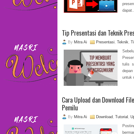
presen
dapat..
Tip Presentasi dan Teknik Pre
By
Mitra Ai
Presentasi
,
Teknik
,
T
Sebe
Presen
tulis 
depan 
untuk 
Cara Upload dan Download Fil
Pemilu
By
Mitra Ai
Download
,
Tutorial
,
U
Postin
berma