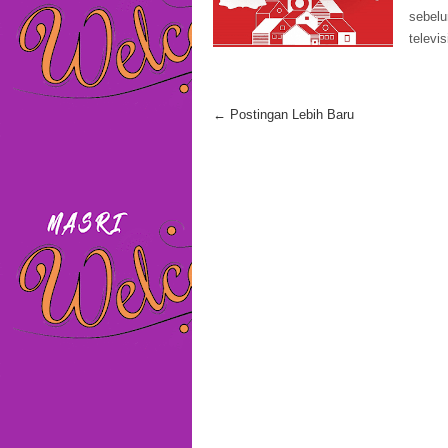
sebel
televisi
← Postingan Lebih Baru