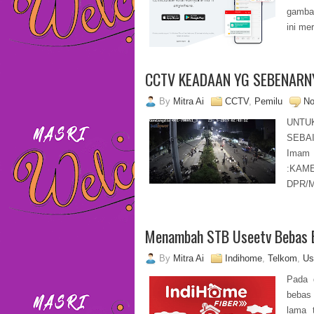
gambar
ini me
CCTV KEADAAN YG SEBENARN
By
Mitra Ai
CCTV
,
Pemilu
No
UNTU
SEBAI
Imam 
:KAME
DPR/
Menambah STB Useetv Bebas 
By
Mitra Ai
Indihome
,
Telkom
,
Us
Pada 
bebas 
lama 