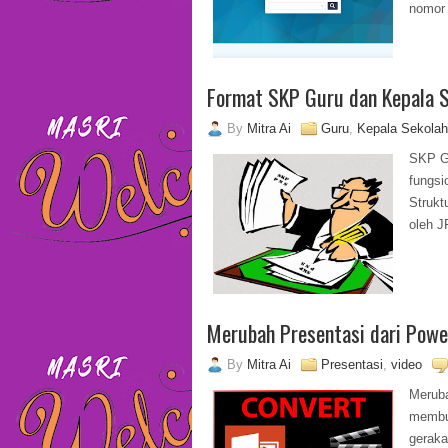
nomor 
Format SKP Guru dan Kepala 
By
Mitra Ai
Guru
,
Kepala Sekolah
SKP G
fungs
Strukt
oleh J
Merubah Presentasi dari Powe
By
Mitra Ai
Presentasi
,
video
Merub
membu
gerak