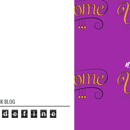
IK BLOG
d
e
f
i
n
e