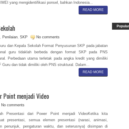
IMEI yang mengidentifikasi ponsel, bahkan Indonesia...
READ MORE
Sekolah
Popula
,
Penilaian
,
SKP
No comments
uru dan Kepala Sekolah Format Penyusunan SKP pada jabatan
ional guru tidaklah berbeda dengan format SKP pada PNS
ural. Perbedaan utama terletak pada angka kredit yang dimiliki
F Guru dan tidak dimiliki oleh PNS struktural. Dalam...
READ MORE
r Point menjadi Video
No comments
ah Presentasi dari Power Point menjadi VideoKetika kita
at presentasi, semua elemen presentasi (narasi, animasi,
an penunjuk, pengaturan waktu, dan seterusnya) disimpan di