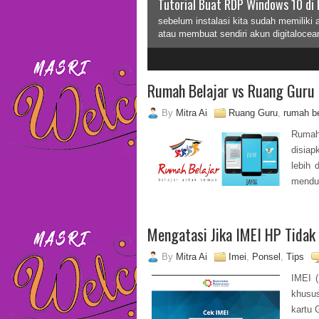
Tutorial Buat RDP Windows 10 di 
sebelum instalasi kita sudah memiliki 
atau membuat sendiri akun digitalocea
2
3
Rumah Belajar vs Ruang Guru
By
Mitra Ai
Ruang Guru
,
rumah be
Rumah
disiap
lebih 
menduk
Mengatasi Jika IMEI HP Tidak 
By
Mitra Ai
Imei
,
Ponsel
,
Tips
IMEI (
khusu
kartu 