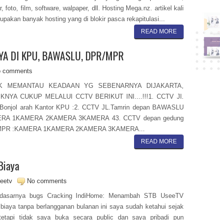
, foto, film, software, walpaper, dll. Hosting Mega.nz. artikel kali
rupakan banyak hosting yang di blokir pasca rekapitulasi...
READ MORE
YA DI KPU, BAWASLU, DPR/MPR
 comments
K MEMANTAU KEADAAN YG SEBENARNYA DIJAKARTA,
KNYA CUKUP MELALUI CCTV BERIKUT INI....!!!1. CCTV Jl.
Bonjol arah Kantor KPU :2. CCTV JL.Tamrin depan BAWASLU
RA 1KAMERA 2KAMERA 3KAMERA 43. CCTV depan gedung
MPR :KAMERA 1KAMERA 2KAMERA 3KAMERA...
READ MORE
Biaya
eetv
No comments
dasarnya bugs Cracking IndiHome: Menambah STB UseeTV
biaya tanpa berlangganan bulanan ini saya sudah ketahui sejak
tetapi tidak saya buka secara public dan saya pribadi pun