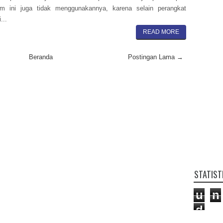
um ini juga tidak menggunakannya, karena selain perangkat
...
READ MORE
Beranda
Postingan Lama →
STATIST
u
n
d