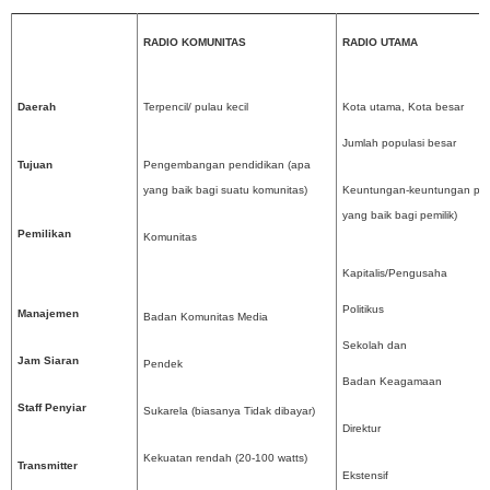
RADIO KOMUNITAS
RADIO UTAMA
Daerah
Terpencil/ pulau kecil
Kota utama, Kota besar
Jumlah populasi besar
Tujuan
Pengembangan pendidikan (apa
yang baik bagi suatu komunitas)
Keuntungan-keuntungan poli
yang baik bagi pemilik)
Pemilikan
Komunitas
Kapitalis/Pengusaha
Politikus
Manajemen
Badan Komunitas Media
Sekolah dan
Jam Siaran
Pendek
Badan Keagamaan
Staff Penyiar
Sukarela (biasanya Tidak dibayar)
Direktur
Kekuatan rendah (20-100 watts)
Transmitter
Ekstensif