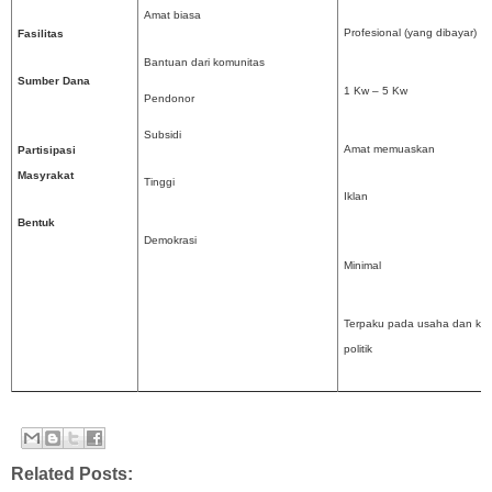
Amat biasa
Profesional (yang dibayar)
Fasilitas
Bantuan dari komunitas
Sumber Dana
1 Kw – 5 Kw
Pendonor
Subsidi
Amat memuaskan
Partisipasi
Masyrakat
Tinggi
Iklan
Bentuk
Demokrasi
Minimal
Terpaku pada usaha dan ke
politik
Related Posts: