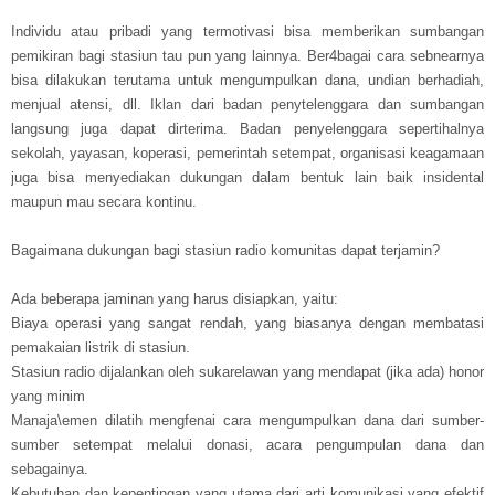
Individu atau pribadi yang termotivasi bisa memberikan sumbangan
pemikiran bagi stasiun tau pun yang lainnya. Ber4bagai cara sebnearnya
bisa dilakukan terutama untuk mengumpulkan dana, undian berhadiah,
menjual atensi, dll. Iklan dari badan penytelenggara dan sumbangan
langsung juga dapat dirterima. Badan penyelenggara sepertihalnya
sekolah, yayasan, koperasi, pemerintah setempat, organisasi keagamaan
juga bisa menyediakan dukungan dalam bentuk lain baik insidental
maupun mau secara kontinu.
Bagaimana dukungan bagi stasiun radio komunitas dapat terjamin?
Ada beberapa jaminan yang harus disiapkan, yaitu:
Biaya operasi yang sangat rendah, yang biasanya dengan membatasi
pemakaian listrik di stasiun.
Stasiun radio dijalankan oleh sukarelawan yang mendapat (jika ada) honor
yang minim
Manaja\emen dilatih mengfenai cara mengumpulkan dana dari sumber-
sumber setempat melalui donasi, acara pengumpulan dana dan
sebagainya.
Kebutuhan dan kepentingan yang utama dari arti komunikasi yang efektif